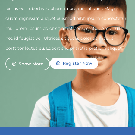
lectus eu. Lobortis id pharetra pretium aliquet. Magna
quam dignissim aliquet euismod nibh ipsum consectetur
mi. Lorem ipsum dolor sit amet consectetur. Arcu nulla
nec id feugiat vel. Ultrices sit sociis dolor ac mauris
porttitor lectus eu. Lobortis id pharetra pretium aliquet.
Register Now
Show More