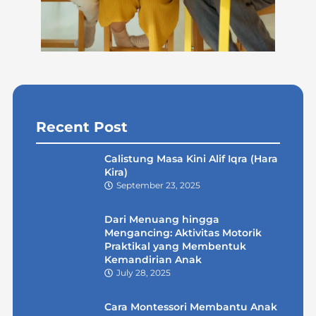
Recent Post
Calistung Masa Kini Alif Iqra (Hara
Kira)
September 23, 2025
Dari Menuang hingga
Mengancing: Aktivitas Motorik
Praktikal yang Membentuk
Kemandirian Anak
July 28, 2025
Cara Montessori Membantu Anak